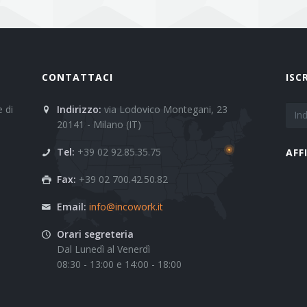
CONTATTACI
ISC
 di
Indirizzo:
via Lodovico Montegani, 23
20141 - Milano (IT)
Tel:
+39 02 92.85.35.75
AFF
Fax:
+39 02 700.42.50.82
Email:
info@incowork.it
Orari segreteria
Dal Lunedì al Venerdì
08:30 - 13:00 e 14:00 - 18:00