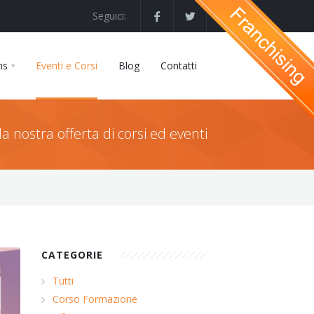
Seguici:
ns
Eventi e Corsi
Blog
Contatti
la nostra offerta di corsi ed eventi
CATEGORIE
Tutti
Corso Formazione