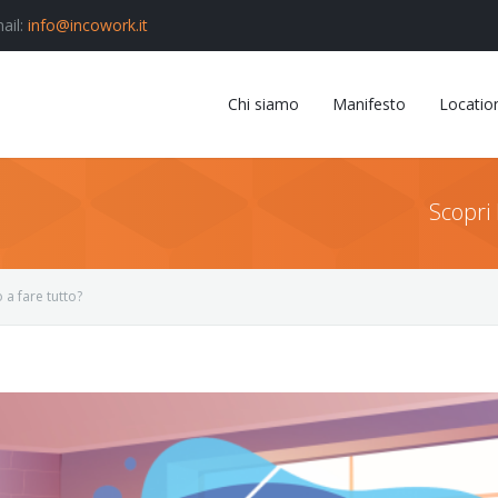
ail:
info@incowork.it
Chi siamo
Manifesto
Locatio
Scopri 
 a fare tutto?