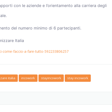
pporti con le aziende e l’orientamento alla carriera degli
ale.
imento del numero minimo di 6 partecipanti.
nizzare Italia
etti-come-faccio-a-fare-tutto-592233806257
zare italia
incowork
stayincowork
stay incowork