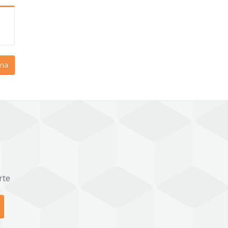
na
rte