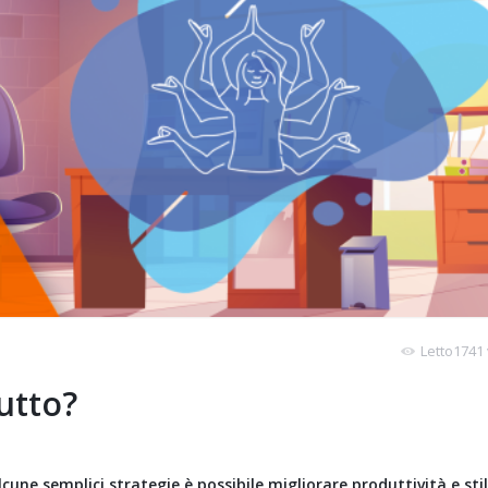
Letto1741 
utto?
ne semplici strategie è possibile migliorare produttività e stil