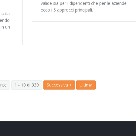
valide sia per i dipendenti che per le aziende:
ecco i 5 approcci principali.
scita:
dendo
 in un
ente
1 - 10 di 339
Successiva >
Ultima