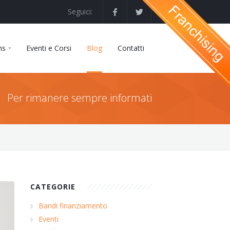
Seguici:
ns
Eventi e Corsi
Blog
Contatti
Per rimanere sempre informati
CATEGORIE
Bandi finanziamento
Eventi