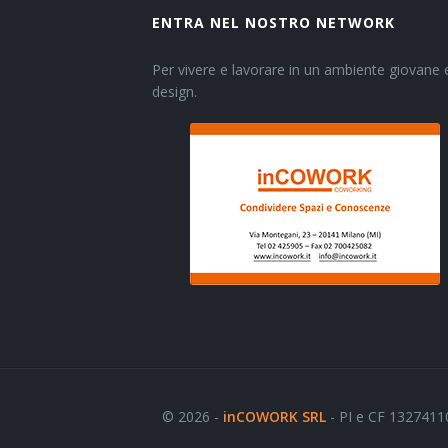
ENTRA NEL NOSTRO NETWORK
Per vivere e lavorare in un ambiente giovane e
design.
© 2026 -
inCOWORK SRL
- PI e CF 1327411