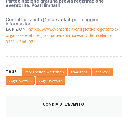
Partecipazione gratuita previa registrazione
eventbrite. Posti limitati!
Contattaci a info@incowork.it per maggiori
informazioni.
ISCRIZIONI:
https://www.eventbrite.it/e/biglietti-progettare-e-
organizzare-al-meglio-unattivita-dimpresa-o-da-freelance-
532114066497
TAGS:
imprenditori workshop
freelance
incowork
stayincowork
stay incowork
CONDIVIDI L'EVENTO: