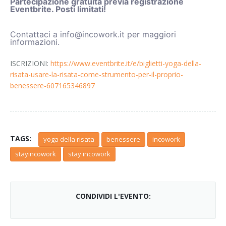
Partecipazione gratuita previa registrazione
Eventbrite. Posti limitati!
Contattaci a info@incowork.it per maggiori
informazioni.
ISCRIZIONI:
https://www.eventbrite.it/e/biglietti-yoga-della-
risata-usare-la-risata-come-strumento-per-il-proprio-
benessere-607165346897
TAGS:
yoga della risata
benessere
incowork
stayincowork
stay incowork
CONDIVIDI L'EVENTO: