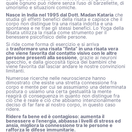
quale ognuno può ridere senza l’uso di barzellette, di
umorismo e situazioni comiche.
Nasce in India nel 1995 dal Dott. Madan Kataria
che
studia gli effetti benefici della risata e capisce che il
corpo non distingue tra una risata indotta e una
spontanea e ne trae gli stessi benefici. Lo Yoga della
Risata utilizza la risata come strumento per il
benessere psicofisico delle persone.
Si ride come forma di esercizio e si arriva
a
trasformare una risata “finta” in una risata vera
che viene favorita dal contatto visivo con le altre
persone presenti alla sessione
, grazie ai neuroni
specchio, e dalla giocosità tipica dei bambini che
viene favorita dal lasciar andare le nostre convinzioni
limitanti.
Numerose ricerche nelle neuroscienze hanno
dimostrato che esiste una stretta connessione fra
corpo e mente per cui se assumiamo una determinata
postura o usiamo una certa gestualità la mente
reagirà di conseguenza in quanto non distingue fra
ciò che è reale e ciò che abbiamo intenzionalmente
deciso di far fare al nostro corpo, in questo caso
ridere.
Ridere fa bene ed è contagioso: aumenta il
benessere e l’energia, abbassa i livelli di stress ed
ansia, migliora la connessione tra le persone e
rafforza le difese immunitarie.